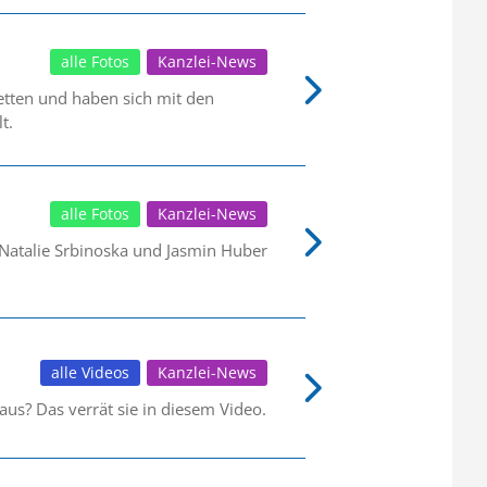
alle Fotos
Kanzlei-News
tten und haben sich mit den
t.
alle Fotos
Kanzlei-News
 Natalie Srbinoska und Jasmin Huber
alle Videos
Kanzlei-News
aus? Das verrät sie in diesem Video.