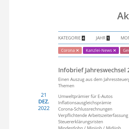
Ak
KATEGORIE
JAHR
MO
4
1
Corona
Kanzlei-News
Ge
Infobrief Jahreswechsel
Einen Auszug aus dem Jahressteuerg
Themen
21
Umweltprämier für E-Autos
DEZ.
Inflationsausgleichsprämie
2022
Corona-Schlussrechnungen
Verpflichtende Arbeitszeiterfassung
Steuererklärungsristen
Mindestlohn / Minijob / Midijob