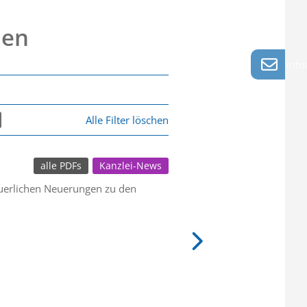
nen
info
Alle Filter löschen
alle PDFs
Kanzlei-News
euerlichen Neuerungen zu den