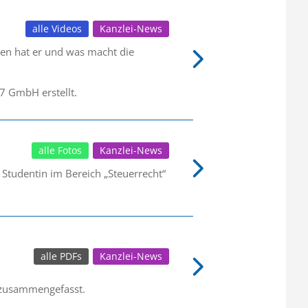
alle Videos
Kanzlei-News
ben hat er und was macht die
 GmbH erstellt.
alle Fotos
Kanzlei-News
 Studentin im Bereich „Steuerrecht“
alle PDFs
Kanzlei-News
e zusammengefasst.