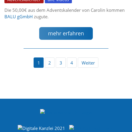
Die 50,00€ aus dem Adventskalender von Carolin kommen
BALU gGmbH
zugute.
mehr erfahren
1
2
3
4
Weiter