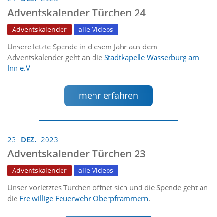
Adventskalender Türchen 24
Adventskalender
alle Videos
Unsere letzte Spende in diesem Jahr aus dem
Adventskalender geht an die
Stadtkapelle Wasserburg am
Inn e.V.
mehr erfahren
23
DEZ.
2023
Adventskalender Türchen 23
Adventskalender
alle Videos
Unser vorletztes Türchen öffnet sich und die Spende geht an
die
Freiwillige Feuerwehr Oberpframmern
.