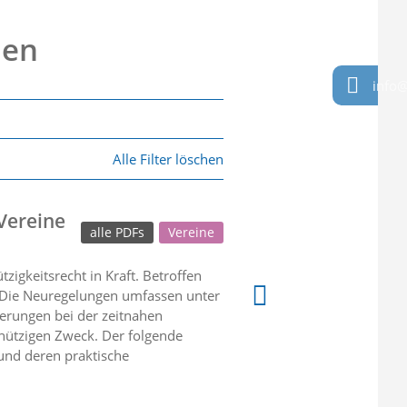
nen
info@
Alle Filter löschen
Vereine
alle PDFs
Vereine
gkeitsrecht in Kraft. Betroffen
. Die Neuregelungen umfassen unter
erungen bei der zeitnahen
nützigen Zweck. Der folgende
und deren praktische