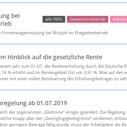
ung bei
alle PDFs
Gewerbetreibende
Arbeit
rieb
ne Firmenwagennutzung bei Minijob im Ehegattenbetrieb
m Hinblick auf die gesetzliche Rente
 diesem Jahr zum 01.07. die Rentenerhöhung durch die Deutsche 
18 % erhöht und im Rentengebiet Ost um 3,91 %. Was auf den er
 immer mit einer vollen Besteuerung des Erhöhungsbetrages zu seh
nregelung ab 01.07.2019
ich der sogenannten „Gleitzone“ einiges geändert. Die Regelung
welche knapp über der „Geringfügigkeitsgrenze“ verdienen, entl
or geringere Beiträge fällig wurde, muss der Arbeitgeber die Be